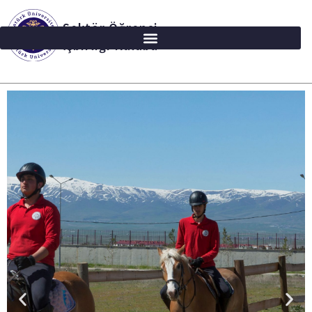
Sektör Öğrenci
İşbirliği Kulübü